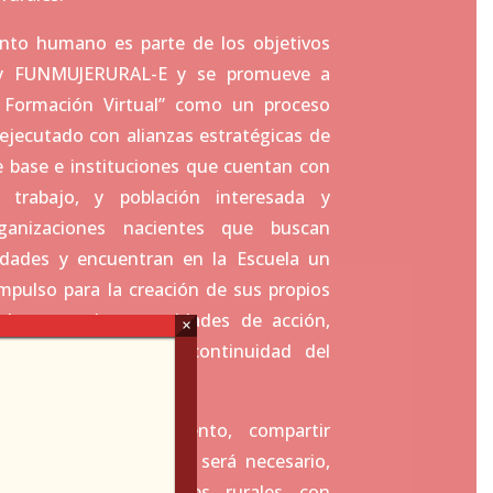
lento humano es parte de los objetivos
 y FUNMUJERURAL-E y se promueve a
e Formación Virtual” como un proceso
ejecutado con alianzas estratégicas de
e base e instituciones que cuentan con
 trabajo, y población interesada y
ganizaciones nacientes que buscan
idades y encuentran en la Escuela un
mpulso para la creación de sus propios
 lo tanto, las capacidades de acción,
×
amiento facilitan la continuidad del
d.
rir nuevo conocimiento, compartir
logo y análisis siempre será necesario,
dible para las mujeres rurales con