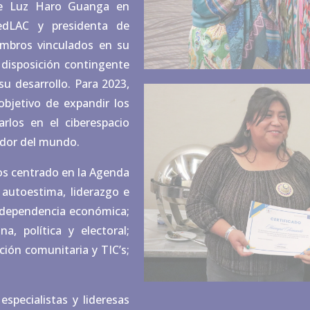
 de Luz Haro Guanga en
RedLAC y presidenta de
mbros vinculados en su
 disposición contingente
u desarrollo. Para 2023,
objetivo de expandir los
arlos en el ciberespacio
edor del mundo.
os centrado en la Agenda
autoestima, liderazgo e
 independencia económica;
a, política y electoral;
ión comunitaria y TIC’s;
pecialistas y lideresas