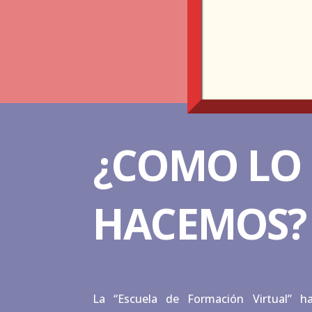
¿COMO
LO
HACEMOS?
La “Escuela de Formación Virtual” h