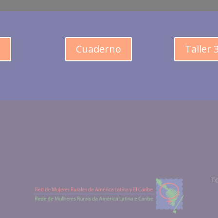
1
Cuaderno
Taller 
To