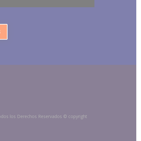
3
dos los Derechos Reservados
©
copyright