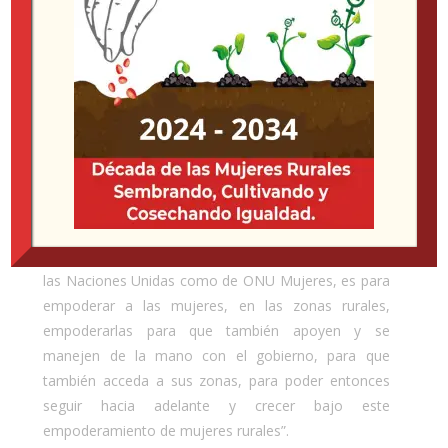
mujeres rurales, ello a partir del reconocimiento de
sus múltiples formas de vida y de las actividades que
realizan, así como la diversidad de los territorios que
habitan, de sus culturas y orígenes étnicos”.
Adicionalmente, se contó con la presencia de
Nyaradzari Gumbonzvanda, directora Ejecutiva
Adjunta encargada de Apoyo Normativo,
Coordinación del Sistema de las Naciones Unidas y
Resultado de Programas ONU MUJERES, quien
comentó “este compromiso, este mandato tanto de
las Naciones Unidas como de ONU Mujeres, es para
empoderar a las mujeres, en las zonas rurales,
empoderarlas para que también apoyen y se
manejen de la mano con el gobierno, para que
también acceda a sus zonas, para poder entonces
seguir hacia adelante y crecer bajo este
empoderamiento de mujeres rurales”.