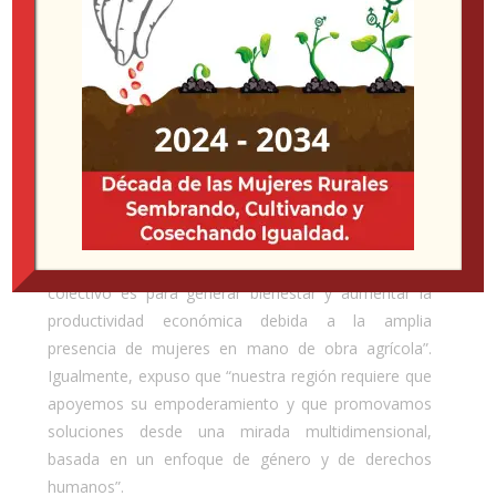
menos del 15% de las personas que poseen tierras
agrícolas y trabajan mayoritariamente en la
economía informal”.
Por otro lado, y dando continuidad a su trabajo,
Juana Herrera, ministra de la Mujer de la República
de Panamá asistió a la reunión de manera online y,
después de agradecer y recordar a aprobación del
Decenio de las Mujeres Rurales, comentó que “el
empoderar este
colectivo es para generar bienestar y aumentar la
productividad económica debida a la amplia
presencia de mujeres en mano de obra agrícola”.
Igualmente, expuso que “nuestra región requiere que
apoyemos su empoderamiento y que promovamos
soluciones desde una mirada multidimensional,
basada en un enfoque de género y de derechos
humanos”.